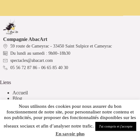
Compagnie AbacArt
59 route de Cameyrac - 33450 Saint Sulpice et Cameyrac
Du lundi au samedi : 9h00–18h30
spectacles@abacart.com
05 56 72 87 86 - 06 65 85 40 30
Liens
Accueil
Blog
Nous utilisons des cookies pour nous assurer du bon
Informations légales
fonctionnement de notre site, pour personnaliser notre contenu et
nos publicités, pour proposer des fonctionnalités disponibles sur les
Politique de confidentialité
réseaux sociaux et afin d’analyser notre trafic.
Mentions légales
J'ai compris et j'accepte
Copyright © 2026 Compagnie AbacArt - Site développé par
En savoir plus
Alcanix
.