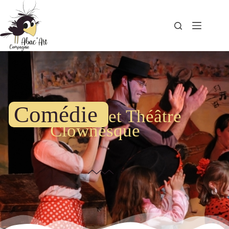
Comédie
et Théâtre
Clownesque