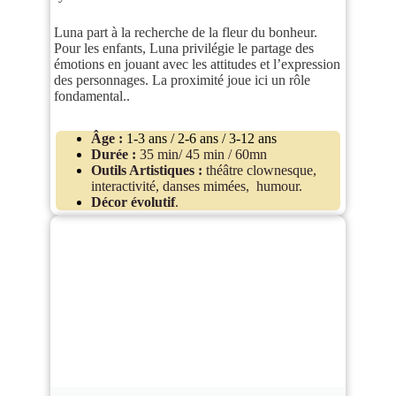
Luna part à la recherche de la fleur du bonheur.
Pour les enfants, Luna privilégie le partage des
émotions en jouant avec les attitudes et l’expression
des personnages. La proximité joue ici un rôle
fondamental..
Âge :
1-3 ans / 2-6 ans / 3-12 ans
Durée :
35 min/ 45 min / 60mn
Outils Artistiques :
théâtre clownesque,
interactivité, danses mimées, humour.
Décor évolutif
.