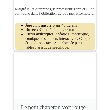
Malgré leurs différends, le professeur Terra et Luna
sont donc dans l’obligation de voyager ensemble…
Âge :
1-3 ans / 2-6 ans / 3-12 ans
Durée :
35 min/ 45 min / 60mn
Outils artistiques :
théâtre humoristique,
comique de situation, interactivité. Chaque
étape du spectacle est présentée par un
tableau artistique spécifique.
Le petit chaperon voit rouge !