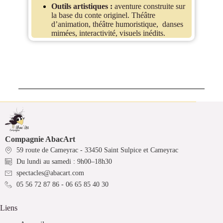
Outils artistiques :
aventure construite sur
la base du conte originel. Théâtre
d’animation, théâtre humoristique, danses
mimées, interactivité, visuels inédits.
Compagnie AbacArt
59 route de Cameyrac - 33450 Saint Sulpice et Cameyrac
Du lundi au samedi : 9h00–18h30
spectacles@abacart.com
05 56 72 87 86 - 06 65 85 40 30
Liens