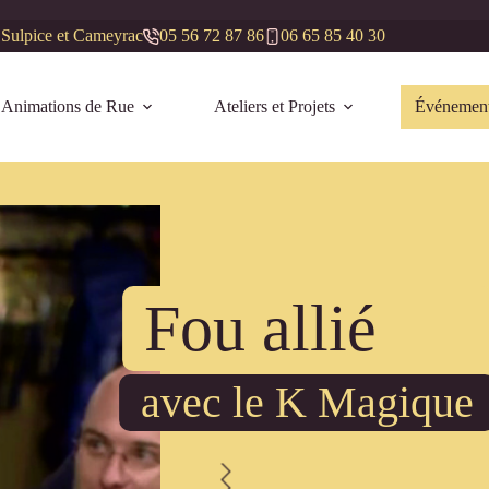
 Sulpice et Cameyrac
05 56 72 87 86
06 65 85 40 30
Animations de Rue
Ateliers et Projets
Événement
Fou allié
avec le K Magique