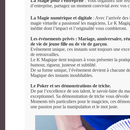
La Magie pour l’entreprise
: Vous organisez une réu
d’entreprise, partagez un moment convivial avec vos c
La Magie numérique et digitale
: Avec l’arrivée des 
magie virtuelle a passionné les magiciens. Le K Magi
inédite dont l’impact et l’originalité vous combleront.
Les événements privés : Mariage, anniversaire, réu
de vie de jeune fille ou de vie de garçon
.
Evénement unique, ces instants sont toujours une excel
de retrouvailles.
Le K Magique tient toujours à vous présenter la pratiq
humour, rigueur, justesse et subtilité.
De sa forme unique, l’événement devient à chacune de
Magique des instants inoubliables.
Le Poker et ses démonstrations de triche.
De par l’excellence de son talent, le savoir-faire du m
exceptionnel. Sa démonstration de triche vous dévoile 
Moments très particuliers pour le magicien, ces démonst
une passion pour la manipulation et le mot juste.