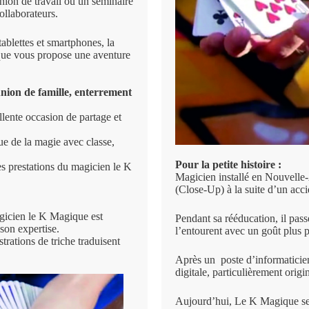
nion de travail ou un séminaire
ollaborateurs.
tablettes et smartphones, la
que vous propose une aventure
nion de famille, enterrement
lente occasion de partage et
ue de la magie avec classe,
Pour la petite histoire :
s prestations du magicien le K
Magicien installé en Nouvell
(Close-Up) à la suite d’un acci
agicien le K Magique est
Pendant sa rééducation, il pass
son expertise.
l’entourent avec un goût plus p
rations de triche traduisent
Après un poste d’informaticien
digitale, particulièrement orig
Aujourd’hui, Le K Magique se 